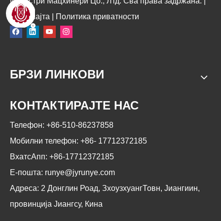
Индустри Мацхинери Цо., Лтд. Сва права задржана. |
Мапа сајта
|
Политика приватности
БРЗИ ЛИНКОВИ
КОНТАКТИРАЈТЕ НАС
Телефон: +86-510-86237858
Мобилни телефон: +86-
17712372185
ВхатсАпп: +86-17712372185
Е-пошта:
runye@jyrunye.com
Адреса: 2 Донглин Роад, ЗхоузхуангТовн, Јиангиин,
провинција Јиангсу, Кина