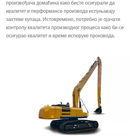
произвођача домаћина како бисте осигурали да
квалитет и перформансе производа испуњавају
захтеве купаца. Истовремено, потребно је ојачати
контролу квалитета производног процеса како би се
осигурао квалитет и време испоруке производа.