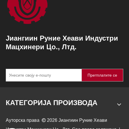
Јиангиин Руние Хеави Индустри
Мацхинери Цо., Лтд.
Претплатите се
КАТЕГОРИЈА ПРОИЗВОДА
Ауторска права

2026
Јиангиин Руние Хеави