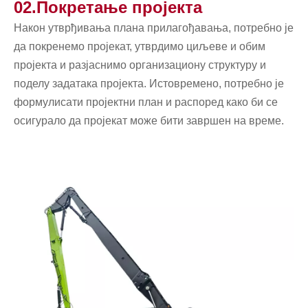
02.Покретање пројекта
Након утврђивања плана прилагођавања, потребно је
да покренемо пројекат, утврдимо циљеве и обим
пројекта и разјаснимо организациону структуру и
поделу задатака пројекта. Истовремено, потребно је
формулисати пројектни план и распоред како би се
осигурало да пројекат може бити завршен на време.