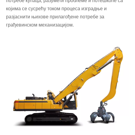
потребе купаца, разумети проблеме и потешкоће са
којима се сусрећу током процеса изградње и
разјаснити њихове прилагођене потребе за
грађевинском механизацијом.