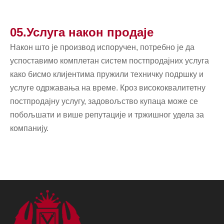
05.Услуга након продаје
Након што је производ испоручен, потребно је да
успоставимо комплетан систем постпродајних услуга
како бисмо клијентима пружили техничку подршку и
услуге одржавања на време.
Кроз висококвалитетну
постпродајну услугу, задовољство купаца може се
побољшати и више репутације и тржишног удела за
компанију.