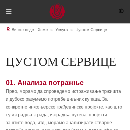
Ви сте овде:
Хоме
»
Услуга
»
Цустом Сервице
ЦУСТОМ СЕРВИЦЕ
01. Анализа потражње
Прво, морамо да спроведемо истраживање тржишта
и дубоко разумемо потребе циљних купаца. За
конкретне инжењерске грађевинске пројекте, као што
су изградња зграда, изградња путева, пројекти
заштите вода, итд., морамо анализирати стварне