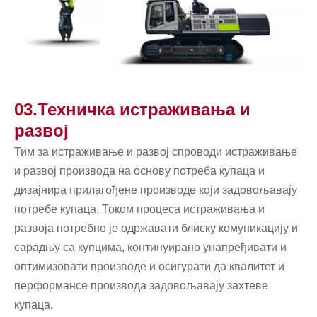
03.Техничка истраживања и
развој
Тим за истраживање и развој спроводи истраживање
и развој производа на основу потреба купаца и
дизајнира прилагођене производе који задовољавају
потребе купаца. Током процеса истраживања и
развоја потребно је одржавати блиску комуникацију и
сарадњу са купцима, континуирано унапређивати и
оптимизовати производе и осигурати да квалитет и
перформансе производа задовољавају захтеве
купаца.