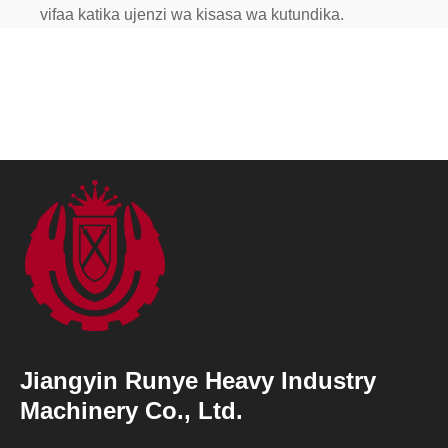
vifaa katika ujenzi wa kisasa wa kutundika.
Jiangyin Runye Heavy Industry
Machinery Co., Ltd.