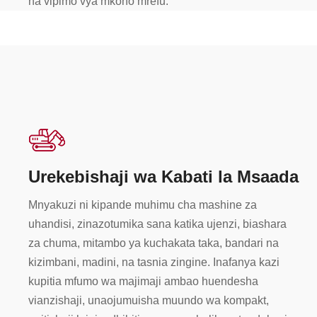
na vipimo vya mkono mrefu.
Urekebishaji wa Kabati la Msaada
Mnyakuzi ni kipande muhimu cha mashine za
uhandisi, zinazotumika sana katika ujenzi, biashara
za chuma, mitambo ya kuchakata taka, bandari na
kizimbani, madini, na tasnia zingine. Inafanya kazi
kupitia mfumo wa majimaji ambao huendesha
vianzishaji, unaojumuisha muundo wa kompakt,