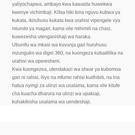
yaliyochapwa, ambayo kwa kawaida huwekwa
kwenye vichimbaji. Kifaa hiki kina nguvu kubwa ya
kukata, ikiruhusu kukata kwa urahisi vipengele vya
miundo ya magari, kama vile mihimili na chasi,
kuwezesha utenganishaji wa haraka.
Ubunifu wa mkasi wa kuvunja gari huruhusu
mzunguko wa digrii 360, na kuongeza kubadilika na
urahisi wa operesheni.
Kwa kuongezea, utendakazi wa shear ya kubomoa
gari ni rahisi, iliyo na mfumo rahisi kudhibiti, na ina
hatua nyingi za ulinzi wa usalama, kama vile kitufe
cha kuacha dharura na ulinzi wa upakiaji,
kuhakikisha usalama wa uendeshaji.