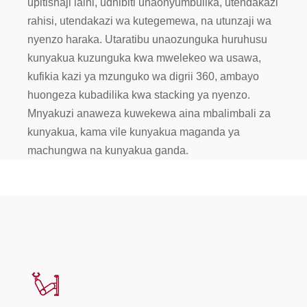
upitishaji laini, udhibiti unaonyumbulika, utendakazi
rahisi, utendakazi wa kutegemewa, na utunzaji wa
nyenzo haraka. Utaratibu unaozunguka huruhusu
kunyakua kuzunguka kwa mwelekeo wa usawa,
kufikia kazi ya mzunguko wa digrii 360, ambayo
huongeza kubadilika kwa stacking ya nyenzo.
Mnyakuzi anaweza kuwekewa aina mbalimbali za
kunyakua, kama vile kunyakua maganda ya
machungwa na kunyakua ganda.