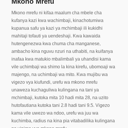
Mkono Mrefu
Mkono mrefu ni kifaa maalum cha mbele cha
kufanya kazi kwa wachimbaji, kinachotumiwa
kupanua safu ya kazi ya mchimbaji ili kukidhi
mahitaji tofauti ya uendeshaji. Kwa kawaida
hutengenezwa kwa chuma cha manganese,
ambacho kina nguvu nzuri na uthabiti, na kuifanya
inafaa kwa matukio mbalimbali ya uhandisi kama
vile uchimbaji wa shimo la kina kirefu, ubomoaji wa
majengo, na uchimbaji wa mito. Kwa mujibu wa
vigezo vya kiufundi, urefu wa mkono mrefu
unaweza kuchaguliwa kulingana na tani ya
mchimbaji, kutoka mita 10 hadi mita 28, na uzito
hutofautiana kutoka tani 2.8 hadi tani 9.5. Vigezo
kama vile uwezo wa ndoo, urefu wa juu wa
kuchimba, radius na kina pia vitabadilika kulingana