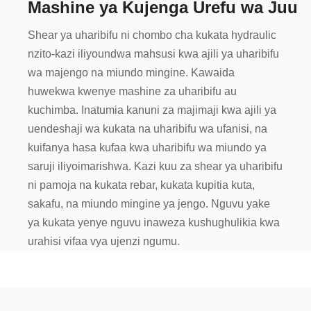
Mashine ya Kujenga Urefu wa Juu
Shear ya uharibifu ni chombo cha kukata hydraulic
nzito-kazi iliyoundwa mahsusi kwa ajili ya uharibifu
wa majengo na miundo mingine. Kawaida
huwekwa kwenye mashine za uharibifu au
kuchimba. Inatumia kanuni za majimaji kwa ajili ya
uendeshaji wa kukata na uharibifu wa ufanisi, na
kuifanya hasa kufaa kwa uharibifu wa miundo ya
saruji iliyoimarishwa. Kazi kuu za shear ya uharibifu
ni pamoja na kukata rebar, kukata kupitia kuta,
sakafu, na miundo mingine ya jengo. Nguvu yake
ya kukata yenye nguvu inaweza kushughulikia kwa
urahisi vifaa vya ujenzi ngumu.