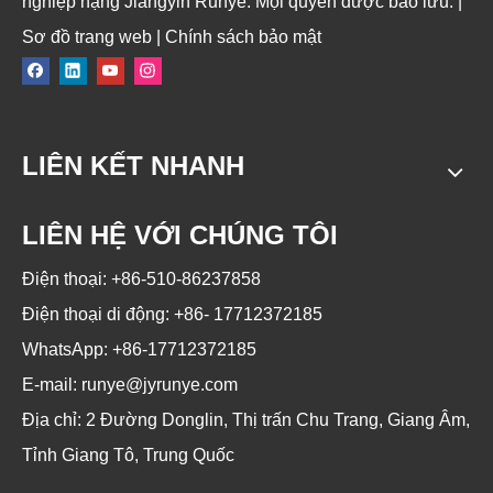
nghiệp nặng Jiangyin Runye. Mọi quyền được bảo lưu. |
Sơ đồ trang web
|
Chính sách bảo mật
LIÊN KẾT NHANH
LIÊN HỆ VỚI CHÚNG TÔI
Điện thoại: +86-510-86237858
Điện thoại di động: +86-
17712372185
WhatsApp: +86-17712372185
E-mail:
runye@jyrunye.com
Địa chỉ: 2 Đường Donglin, Thị trấn Chu Trang, Giang Âm,
Tỉnh Giang Tô, Trung Quốc