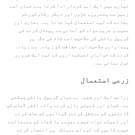
تیاری میں ایک اہم کردار ادا کرتا ہے، جہاں اسے
زمین سے پتھروں، جڑوں اور دیگر رکاوٹوں کو
ہٹانے کے لیے استعمال کیا جاتا ہے۔ بھاری اور
عجیب و غریب مواد کو آسانی سے ہینڈل کرنے کی
گریپل بالٹی کی صلاحیت اسے کام کی جگہ پر
پیداواری صلاحیت اور حفاظت کو زیادہ سے زیادہ
کرنے کے خواہاں ٹھیکیداروں کے لیے ایک ضروری
ٹول بناتی ہے۔
زرعی استعمال
زراعت ایک اور شعبہ ہے جہاں گریپل بالٹی چمکتی
ہے۔ کسان اور کھیتی باڑی کرنے والے اکثر گھاس کی
گانٹھوں کو منتقل کرنے، گوداموں کو صاف کرنے
اور ڈھیلے مواد جیسے بھوسے یا کھاد کو سنبھالنے
جیسے کاموں کے لیے اس منسلکہ پر انحصار کرتے