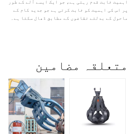
اہمیت ثابت قدم رہتی ہے، جو ایک ایسے آلے کے طور
پر اس کی اہمیت کو ثابت کرتی ہے جو جدید کام کے
ماحول کے بدلتے تقاضوں کے مطابق ڈھال سکتا ہے۔
متعلقہ مضامین