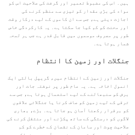
ہیں۔ اس کی مضبوط تعمیر اور گرفت کی صلاحیت اس کو
مواد کی بڑی مقدار کو تیزی سے منظم کرنے کی
اجازت دیتی ہے، جس سے ان کاموں کے لیے درکار وقت
اور محنت کو کم کیا جا سکتا ہے۔ یہ کارکردگی خاص
طور پر مصروف موسموں میں قابل قدر ہے جب ہر لمحہ
شمار ہوتا ہے۔
جنگلات اور زمین کا انتظام
جنگلات اور زمین کے انتظام میں، گریپل بالٹی ایک
انمول اثاثہ ہے۔ یہ عام طور پر نوشتہ جات اور
برش کو سنبھالنے کے لیے استعمال ہوتا ہے، جس سے
ترقی کے لیے زمین کو صاف کرنا یا جنگلاتی علاقوں
کو برقرار رکھنا آسان ہو جاتا ہے۔ بڑے، بھاری
لاگوں کو درستگی کے ساتھ پکڑنے اور منتقل کرنے کی
صلاحیت چوٹ اور سامان کے نقصان کے خطرے کو کم
کرنے میں مدد کرتی ہے۔ مزید برآں، یہ منسلکہ