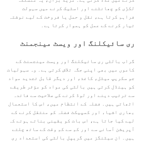
لکڑی کو چھانٹنے اور اسٹیک کرنے میں سہولت
فراہم کرتا ہے، نقل و حمل یا فروخت کے لیے نوشتہ
تیار کرنے کے عمل کو ہموار کرتا ہے۔
ری سائیکلنگ اور ویسٹ مینجمنٹ
گراب بالٹی ری سائیکلنگ اور ویسٹ مینجمنٹ کے
کاموں میں بھی اپنی جگہ تلاش کرتی ہے۔ وہ سہولیات
جو سکریپ میٹل، کاغذ، اور دیگر قابل تجدید مواد
کو ہینڈل کرتی ہیں بالٹی کی مواد کو مؤثر طریقے
سے ترتیب دینے اور لوڈ کرنے کی صلاحیت سے فائدہ
اٹھاتی ہیں۔ فضلہ کے انتظام میں، اس کا استعمال
بھاری اشیاء اور کمپیکٹ فضلہ کو منتقل کرنے کے
لیے کیا جاتا ہے، اس بات کو یقینی بناتے ہوئے کہ
آپریشن آسانی سے اور کم سے کم وقت کے ساتھ چلتے
ہیں۔ ان سیٹنگز میں گریپل بالٹی کی استعداد ری