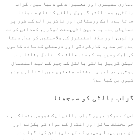
بھاری مشینری اور تعمیرات کی دنیا میں، گراب
بالٹی، جسے اکثر گریپل بالٹی کے نام سے جانا
جاتا ہے، ایک ورسٹائل اور ناگزیر آلے کے طور پر
نمایاں ہے۔ یہ ذہین اٹیچمنٹ لوڈرز، کھدائی کرنے
والوں، اور سکڈ اسٹیئرز کی صلاحیتوں کو بدل دیتا
ہے، جس سے وہ کارکردگی اور درستگی کے ساتھ کاموں
کی ایک وسیع صف کو سنبھالنے کے قابل بناتا ہے۔
لیکن گریپل بالٹی بالکل کس چیز کے لیے استعمال
ہوتی ہے، اور یہ مختلف صنعتوں میں اتنا اہم جزو
کیوں بن گیا ہے؟
گراب بالٹی کو سمجھنا
اس کے مرکز میں، گراب بالٹی ایک خصوصی منسلکہ ہے
جو مختلف سائز اور اشکال کے مواد کو پکڑنے اور
ان میں ہیرا پھیری کے لیے ڈیزائن کیا گیا ہے۔