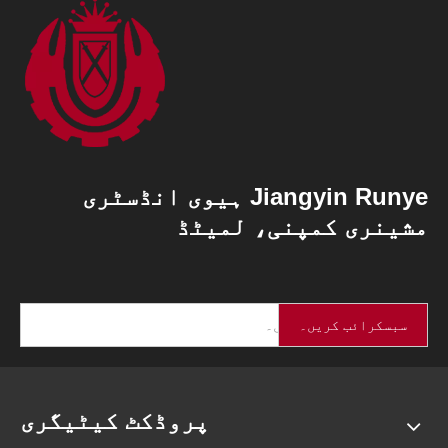
Jiangyin Runye ہیوی انڈسٹری
مشینری کمپنی، لمیٹڈ
سبسکرائب کریں۔
پروڈکٹ کیٹیگری