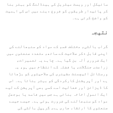
سائیکل اور ویسٹ میٹریل کی ہینڈلنگ کو بہتر بنا
کر پائیدار طریقوں کو فروغ دینے میں اس کی اہمیت
کو واضح کرتی ہے۔
نتیجہ
گراب بالٹی، مختلف قسم کے مواد کو سنبھالنے کی
اپنی قابل ذکر صلاحیت کے ساتھ، متعدد صنعتوں میں
ایک ضروری آلہ بن گیا ہے۔ چاہے یہ تعمیرات،
زراعت، جنگلات، یا فضلہ کے انتظام میں ہو، یہ
ورسٹائل اٹیچمنٹ مشینری کی صلاحیتوں کو بڑھاتا
ہے اور آپریشنل کارکردگی کو بہتر بناتا ہے۔ اس
کا ڈیزائن اور فعالیت اسے کسی بھی آپریشن کے لیے
ایک انمول اثاثہ بناتی ہے جس میں فاسد یا بوجھل
مواد کو سنبھالنے کی ضرورت ہوتی ہے۔ جیسے جیسے
صنعتوں کا ارتقاء جاری ہے، گریپل بالٹی کی