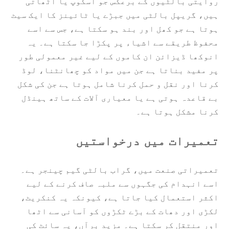
روایتی بالٹیوں کے برعکس جو اسکوپ یا اٹھاتی
ہیں، گریپل بالٹی میں جبڑے یا ٹائینز کا ایک سیٹ
ہوتا ہے جو کھل اور بند ہو سکتا ہے، جس سے اسے
محفوظ طریقے سے اشیاء پر پکڑا جا سکتا ہے۔ یہ
انوکھا ڈیزائن ان کاموں کے لیے غیر معمولی طور
پر مفید بناتا ہے جن میں مواد کو چھانٹنا، لوڈ
کرنا اور نقل و حمل کرنا شامل ہوتا ہے جن کی شکل
بے قاعدہ ہوتی ہے یا معیاری آلات کے ساتھ ہینڈل
کرنا مشکل ہوتا ہے۔
تعمیرات میں درخواستیں
تعمیراتی صنعت میں، گراب بالٹی گیم چینجر ہے۔
اسے انہدام کی جگہوں سے ملبہ صاف کرنے کے لیے
اکثر استعمال کیا جاتا ہے، کیونکہ یہ کنکریٹ،
لکڑی اور دھات کے بڑے ٹکڑوں کو آسانی سے اٹھا
اور منتقل کر سکتا ہے۔ مزید برآں، یہ سائٹ کی