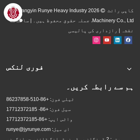
کاپی رائٹ

2026
Jiangyin Runye Heavy Industry
Machinery Co., Ltd. جملہ حقوق محفوظ ہیں۔ |
سائٹ کا
نقشہ
|
رازداری کی پالیسی
فوری لنکس
ہم سے رابطہ کریں۔
ٹیلی فون: +86-510-86237858
سیل فون: +86-
17712372185
واٹس ایپ: +86-17712372185
ای میل:
runye@jyrunye.com
پتہ: 2 ڈونگلن روڈ، زوژوانگ ٹاؤن، جیانگین،