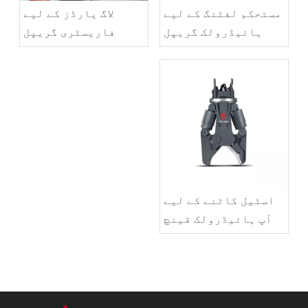
مستحکم لفٹنگ کے لیے
لاگ یارڈز کے لیے
ہائیڈرولک گریپل
فاریسٹری گریپل
سائزنگ
سلیکشن
اسٹیل کاٹنے کے لیے
آپ ہائیڈرولک قینچ
کا سائز کیسے بناتے
ہیں؟