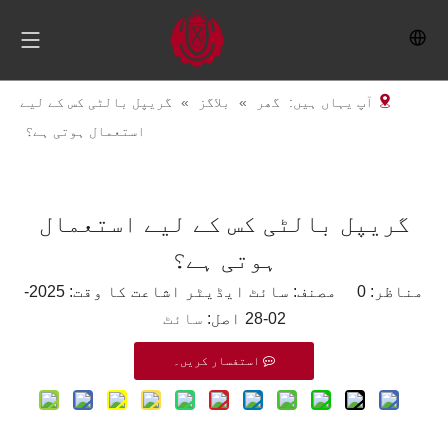
آپ یہاں ہیں:
گھر
»
بلاگز
»
گریپل بالٹی کس کے لیے
استعمال ہوتی ہے؟
گریپل بالٹی کس کے لیے استعمال
ہوتی ہے؟
مناظر:
0
مصنف: سائٹ ایڈیٹر اشاعت کا وقت: 2025-
02-28 اصل:
سائٹ
استفسار کریں۔