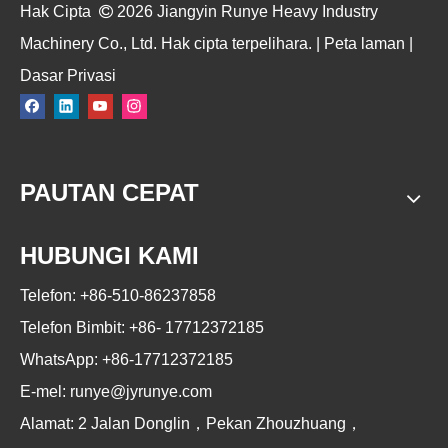
Hak Cipta

2026
Jiangyin Runye Heavy Industry
Machinery Co., Ltd. Hak cipta terpelihara. |
Peta laman
|
Dasar Privasi
PAUTAN CEPAT
HUBUNGI KAMI
Telefon: +86-510-86237858
Telefon Bimbit: +86-
17712372185
WhatsApp: +86-17712372185
E-mel:
runye@jyrunye.com
Alamat: 2 Jalan Donglin，Pekan Zhouzhuang，