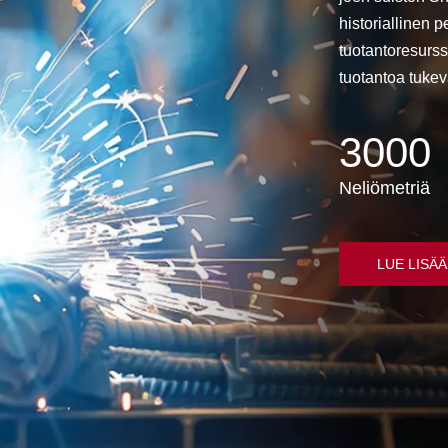
historiallinen 
tuotantoresurss
tuotantoa tuke
3000
Neliömetriä
LUE LISÄÄ