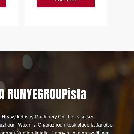
A RUNYEGROUPista
Heavy Industry Machinery Co., Ltd. sijaitsee
Suzhoun, Wuxin ja Changzhoun keskialueella Jangtse-
anghai-Nanjing-linjalla. Jiangyin, jolla on syvällinen