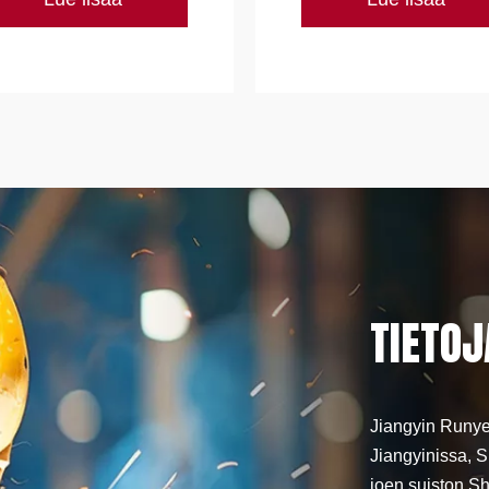
TIETOJ
Jiangyin Runye 
Jiangyinissa, 
joen suiston Sh