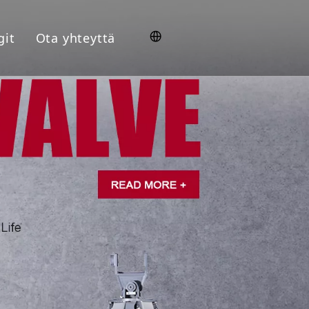
git
Ota yhteyttä
nit