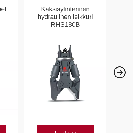
et
Kaksisylinterinen
She
hydraulinen leikkuri
RHS180B
Lue lisää