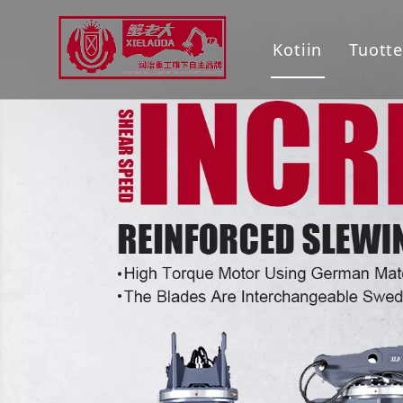
Kotiin
Tuotte
Le
Lii
Mo