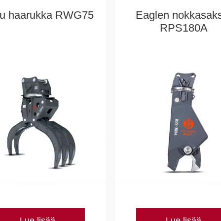
tu haarukka RWG75
Eaglen nokkasaks
RPS180A
Lue lisää
Lue lisää