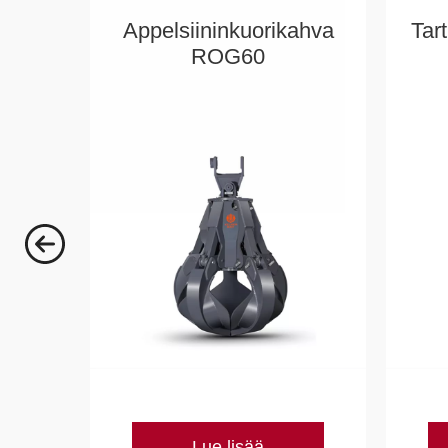
Appelsiininkuorikahva
Tar
ROG60
Lue lisää