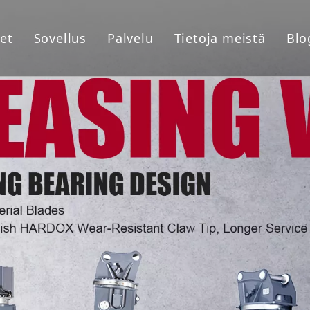
et
Sovellus
Palvelu
Tietoja meistä
Blo
ikkaustarvikkeet
Asiakaspalvelu
Keitä olemme
tteiden tarttuminen
Jälkimyynti
Todistus
nipuoliset sovellustuotteet
Yhteistyökumppa
FAQ